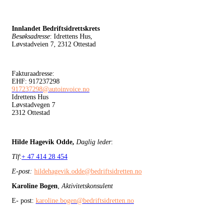
Innlandet Bedriftsidrettskrets
Besøksadresse
: Idrettens Hus,
Løvstadveien 7, 2312 Ottestad
Fakturaadresse:
EHF: 917237298
917237298@autoinvoice.no
Idrettens Hus
Løvstadvegen 7
2312 Ottestad
Hilde Hagevik Odde,
Daglig leder
:
Tlf
:
+ 47 414 28 454
E-post:
hildehagevik.odde@bedriftsidretten.no
Karoline Bogen
,
Aktivitetskonsulent
E- post:
karoline.bogen@bedriftsidretten.no