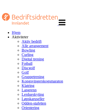
Veksle
navigasjon
Hjem
Aktiviteter
Aktiv bedrift
Alle arrangement
Bowling
Curling
Digital trening
Fotball
Discgolf
Golf
Gruppetrening
Kongsvingerskogsmaraton
Klatring
Langrenn
Lerdueskyting
Løpskaruseller
Odden-stafetten
Orientering