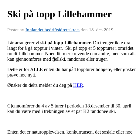
Ski på topp Lillehammer
Postet av
Innlandet bedriftsidrettskrets
den
18. des 2019
I år arrangerer vi
ski på topp Lillehammer.
Du trenger ikke dra
langt for å gå topptur i vinter. Ski på topp er 5 toppturer i området
rundt Lillehammer. Noen litt mer krevende enn andre, men som all
kan gjennomføres med fjellski, randonee eller truger.
Dette er for ALLE enten du har gått toppturer tidligere, eller ønsker
prøve noe nytt.
Ønsker du delta melder du deg på
HER
.
Gjennomfører du 4 av 5 turer i perioden 18.desember til 30. april
kan du være med i trekningen av et par K2 randonee ski.
Enten det er naturopplevelsen, konkurransen, det sosiale eller noe