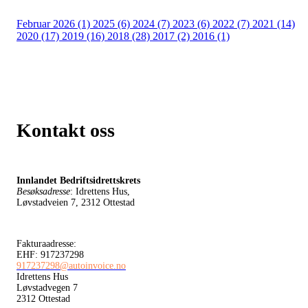
Februar 2026 (1)
2025 (6)
2024 (7)
2023 (6)
2022 (7)
2021 (14)
2020 (17)
2019 (16)
2018 (28)
2017 (2)
2016 (1)
Kontakt oss
Innlandet Bedriftsidrettskrets
Besøksadresse
: Idrettens Hus,
Løvstadveien 7, 2312 Ottestad
Fakturaadresse:
EHF: 917237298
917237298@autoinvoice.no
Idrettens Hus
Løvstadvegen 7
2312 Ottestad