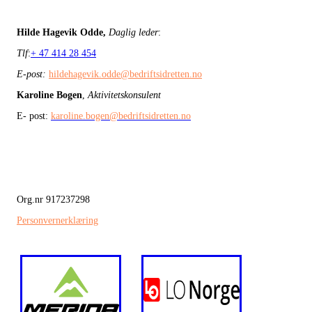
Hilde Hagevik Odde,
Daglig leder
:
Tlf
:
+ 47 414 28 454
E-post:
hildehagevik.odde@bedriftsidretten.no
Karoline Bogen
,
Aktivitetskonsulent
E- post:
karoline.bogen@bedriftsidretten.no
Org.nr 917237298
Personvernerklæring