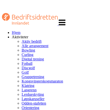
Veksle
navigasjon
Hjem
Aktiviteter
Aktiv bedrift
Alle arrangement
Bowling
Curling
Digital trening
Fotball
Discgolf
Golf
Gruppetrening
Kongsvingerskogsmaraton
Klatring
Langrenn
Lerdueskyting
Løpskaruseller
Odden-stafetten
Orientering