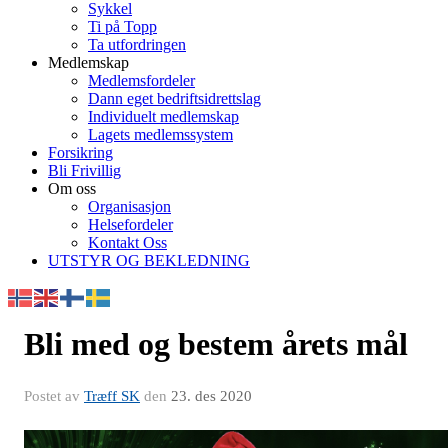
Sykkel
Ti på Topp
Ta utfordringen
Medlemskap
Medlemsfordeler
Dann eget bedriftsidrettslag
Individuelt medlemskap
Lagets medlemssystem
Forsikring
Bli Frivillig
Om oss
Organisasjon
Helsefordeler
Kontakt Oss
UTSTYR OG BEKLEDNING
Bli med og bestem årets mål
Postet av
Træff SK
den
23. des 2020