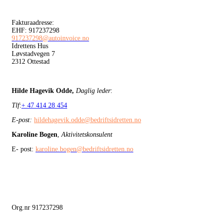
Fakturaadresse:
EHF: 917237298
917237298@autoinvoice.no
Idrettens Hus
Løvstadvegen 7
2312 Ottestad
Hilde Hagevik Odde,
Daglig leder
:
Tlf
:
+ 47 414 28 454
E-post:
hildehagevik.odde@bedriftsidretten.no
Karoline Bogen
,
Aktivitetskonsulent
E- post:
karoline.bogen@bedriftsidretten.no
Org.nr 917237298