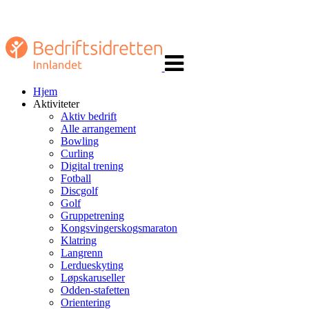
Veksle
navigasjon
Hjem
Aktiviteter
Aktiv bedrift
Alle arrangement
Bowling
Curling
Digital trening
Fotball
Discgolf
Golf
Gruppetrening
Kongsvingerskogsmaraton
Klatring
Langrenn
Lerdueskyting
Løpskaruseller
Odden-stafetten
Orientering