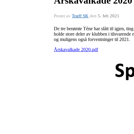
Årskavalkade 2020
Postet av
Træff SK
den
5. feb 2021
De tre berømte Téne har slått til igjen, ti
holde store deler av klubben i tilsvarende
og muligens også forventninger til 2021.
Årskavalkade 2020.pdf