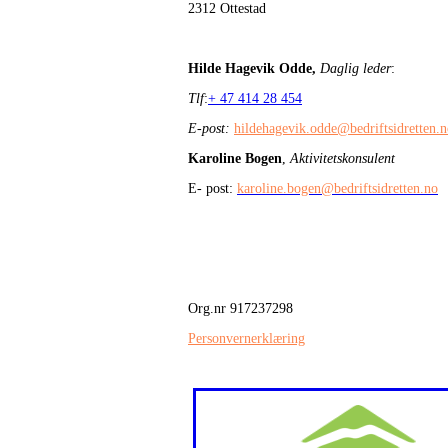
2312 Ottestad
Hilde Hagevik Odde,
Daglig leder
:
Tlf
:
+ 47 414 28 454
E-post:
hildehagevik.odde@bedriftsidretten.
Karoline Bogen
,
Aktivitetskonsulent
E- post:
karoline.bogen@bedriftsidretten.no
Org.nr 917237298
Personvernerklæring