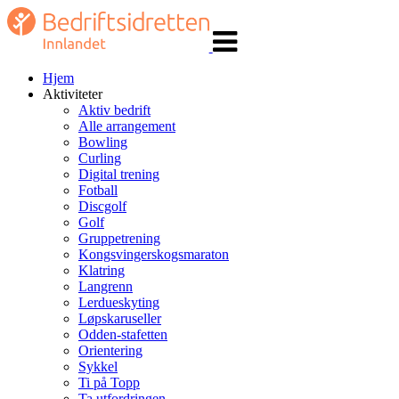
Veksle
navigasjon
Hjem
Aktiviteter
Aktiv bedrift
Alle arrangement
Bowling
Curling
Digital trening
Fotball
Discgolf
Golf
Gruppetrening
Kongsvingerskogsmaraton
Klatring
Langrenn
Lerdueskyting
Løpskaruseller
Odden-stafetten
Orientering
Sykkel
Ti på Topp
Ta utfordringen