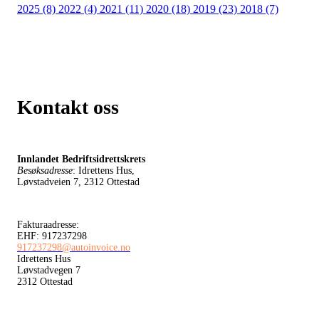
2025 (8)
2022 (4)
2021 (11)
2020 (18)
2019 (23)
2018 (7)
Kontakt oss
Innlandet Bedriftsidrettskrets
Besøksadresse
: Idrettens Hus,
Løvstadveien 7, 2312 Ottestad
Fakturaadresse:
EHF: 917237298
917237298@autoinvoice.no
Idrettens Hus
Løvstadvegen 7
2312 Ottestad