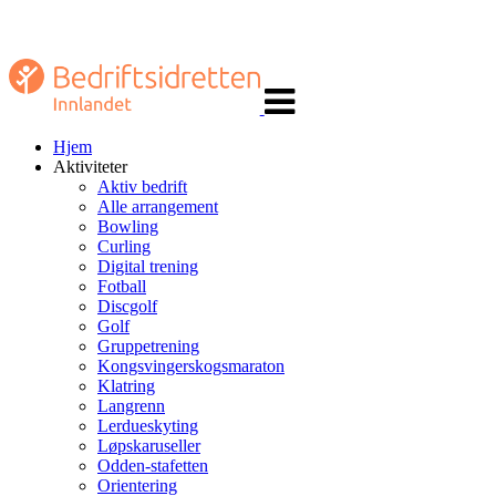
Veksle
navigasjon
Hjem
Aktiviteter
Aktiv bedrift
Alle arrangement
Bowling
Curling
Digital trening
Fotball
Discgolf
Golf
Gruppetrening
Kongsvingerskogsmaraton
Klatring
Langrenn
Lerdueskyting
Løpskaruseller
Odden-stafetten
Orientering