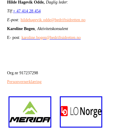
Hilde Hagevik Odde,
Daglig leder
:
Tlf
:
+ 47 414 28 454
E-post:
hildehagevik.odde@bedriftsidretten.no
Karoline Bogen
,
Aktivitetskonsulent
E- post:
karoline.bogen@bedriftsidretten.no
Org.nr 917237298
Personvernerklæring