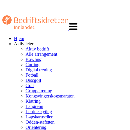
Veksle
navigasjon
Hjem
Aktiviteter
Aktiv bedrift
Alle arrangement
Bowling
Curling
Digital trening
Fotball
Discgolf
Golf
Gruppetrening
Kongsvingerskogsmaraton
Klatring
Langrenn
Lerdueskyting
Løpskaruseller
Odden-stafetten
Orientering