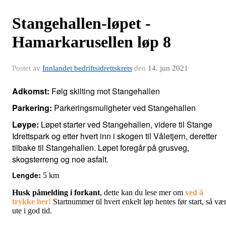
Stangehallen-løpet -
Hamarkarusellen løp 8
Postet av
Innlandet bedriftsidrettskrets
den
14. jun 2021
Adkomst:
Følg skilting mot Stangehallen
Parkering:
Parkeringsmuligheter ved Stangehallen
Løype:
Løpet starter ved Stangehallen, videre til Stange
Idrettspark og etter hvert inn i skogen til Våletjern, deretter
tilbake til Stangehallen.
Løpet foregår på grusveg,
skogsterreng og noe asfalt.
Lengde
:
5 km
Husk påmelding i forkant
, dette kan du lese mer om
ved å
trykke
her!
Startnummer til hvert enkelt løp hentes før start, så væ
ute i god tid.