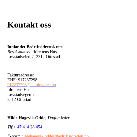
Kontakt oss
Innlandet Bedriftsidrettskrets
Besøksadresse
: Idrettens Hus,
Løvstadveien 7, 2312 Ottestad
Fakturaadresse:
EHF: 917237298
917237298@autoinvoice.no
Idrettens Hus
Løvstadvegen 7
2312 Ottestad
Hilde Hagevik Odde,
Daglig leder
:
Tlf
:
+ 47 414 28 454
E-post:
hildehagevik.odde@bedriftsidretten.no