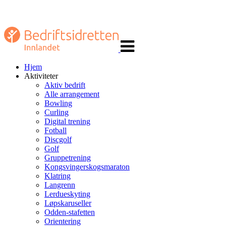
Veksle
navigasjon
Hjem
Aktiviteter
Aktiv bedrift
Alle arrangement
Bowling
Curling
Digital trening
Fotball
Discgolf
Golf
Gruppetrening
Kongsvingerskogsmaraton
Klatring
Langrenn
Lerdueskyting
Løpskaruseller
Odden-stafetten
Orientering