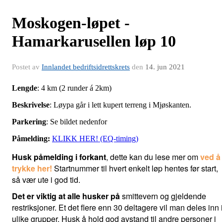
Moskogen-løpet -
Hamarkarusellen løp 10
Postet av
Innlandet bedriftsidrettskrets
den
14. jun 2021
Lengde
: 4 km (2 runder á 2km)
Beskrivelse
: Løypa går i lett kupert terreng i Mjøskanten.
Parkering
: Se bildet nedenfor
Påmelding:
KLIKK HER! (EQ-timing)
Husk påmelding i forkant
, dette kan du lese mer om
ved å
trykke her!
Startnummer til hvert enkelt løp hentes før start,
så vær ute i god tid.
Det er viktig at alle husker på
smittevern og gjeldende
restriksjoner. Et det flere enn 30 deltagere vil man deles inn 
ulike grupper. Husk å hold god avstand til andre personer i