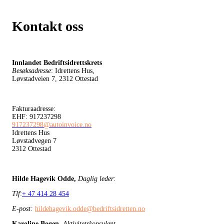
Kontakt oss
Innlandet Bedriftsidrettskrets
Besøksadresse
: Idrettens Hus,
Løvstadveien 7, 2312 Ottestad
Fakturaadresse:
EHF: 917237298
917237298@autoinvoice.no
Idrettens Hus
Løvstadvegen 7
2312 Ottestad
Hilde Hagevik Odde,
Daglig leder
:
Tlf
:
+ 47 414 28 454
E-post:
hildehagevik.odde@bedriftsidretten.no
Karoline Bogen
,
Aktivitetskonsulent