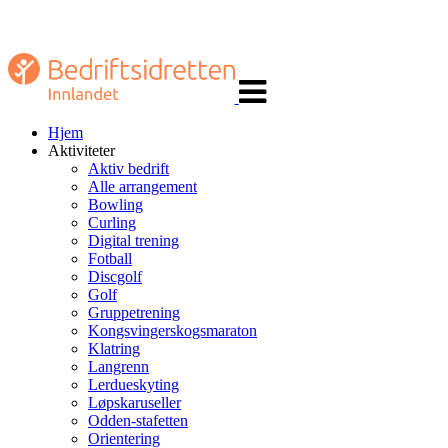
Veksle
navigasjon
Hjem
Aktiviteter
Aktiv bedrift
Alle arrangement
Bowling
Curling
Digital trening
Fotball
Discgolf
Golf
Gruppetrening
Kongsvingerskogsmaraton
Klatring
Langrenn
Lerdueskyting
Løpskaruseller
Odden-stafetten
Orientering