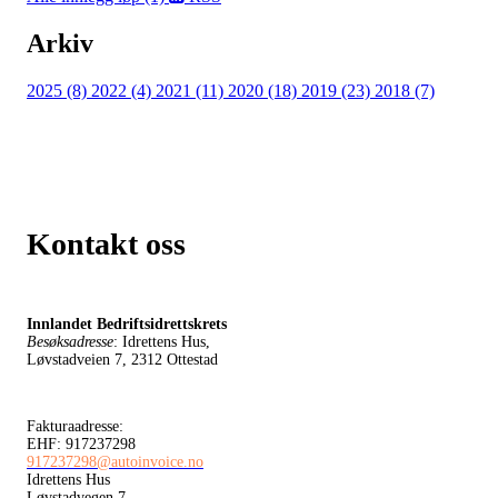
Arkiv
2025 (8)
2022 (4)
2021 (11)
2020 (18)
2019 (23)
2018 (7)
Kontakt oss
Innlandet Bedriftsidrettskrets
Besøksadresse
: Idrettens Hus,
Løvstadveien 7, 2312 Ottestad
Fakturaadresse:
EHF: 917237298
917237298@autoinvoice.no
Idrettens Hus
Løvstadvegen 7