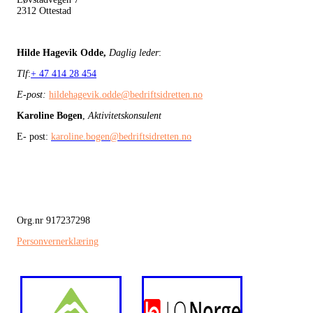
2312 Ottestad
Hilde Hagevik Odde,
Daglig leder
:
Tlf
:
+ 47 414 28 454
E-post:
hildehagevik.odde@bedriftsidretten.no
Karoline Bogen
,
Aktivitetskonsulent
E- post:
karoline.bogen@bedriftsidretten.no
Org.nr 917237298
Personvernerklæring