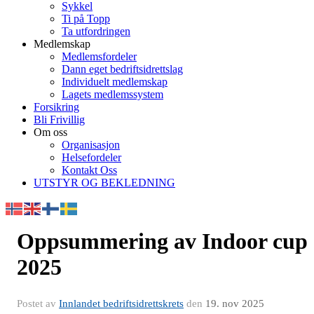
Sykkel
Ti på Topp
Ta utfordringen
Medlemskap
Medlemsfordeler
Dann eget bedriftsidrettslag
Individuelt medlemskap
Lagets medlemssystem
Forsikring
Bli Frivillig
Om oss
Organisasjon
Helsefordeler
Kontakt Oss
UTSTYR OG BEKLEDNING
Oppsummering av Indoor cup
2025
Postet av
Innlandet bedriftsidrettskrets
den
19. nov 2025