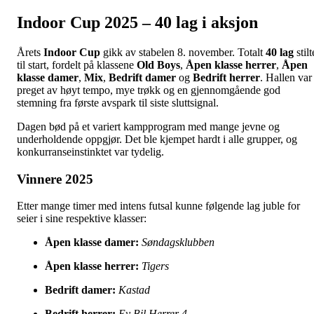
Indoor Cup 2025 – 40 lag i aksjon
Årets
Indoor Cup
gikk av stabelen 8. november. Totalt
40 lag
stilt
til start, fordelt på klassene
Old Boys
,
Åpen klasse herrer
,
Åpen
klasse damer
,
Mix
,
Bedrift damer
og
Bedrift herrer
. Hallen var
preget av høyt tempo, mye trøkk og en gjennomgående god
stemning fra første avspark til siste sluttsignal.
Dagen bød på et variert kampprogram med mange jevne og
underholdende oppgjør. Det ble kjempet hardt i alle grupper, og
konkurranseinstinktet var tydelig.
Vinnere 2025
Etter mange timer med intens futsal kunne følgende lag juble for
seier i sine respektive klasser:
Åpen klasse damer:
Søndagsklubben
Åpen klasse herrer:
Tigers
Bedrift damer:
Kastad
Bedrift herrer:
Ey Bil Herrer 4