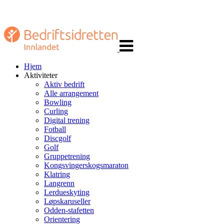
Veksle
navigasjon
Hjem
Aktiviteter
Aktiv bedrift
Alle arrangement
Bowling
Curling
Digital trening
Fotball
Discgolf
Golf
Gruppetrening
Kongsvingerskogsmaraton
Klatring
Langrenn
Lerdueskyting
Løpskaruseller
Odden-stafetten
Orientering