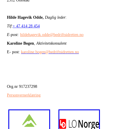
2312 Ottestad
Hilde Hagevik Odde,
Daglig leder
:
Tlf
:
+ 47 414 28 454
E-post:
hildehagevik.odde@bedriftsidretten.no
Karoline Bogen
,
Aktivitetskonsulent
E- post:
karoline.bogen@bedriftsidretten.no
Org.nr 917237298
Personvernerklæring