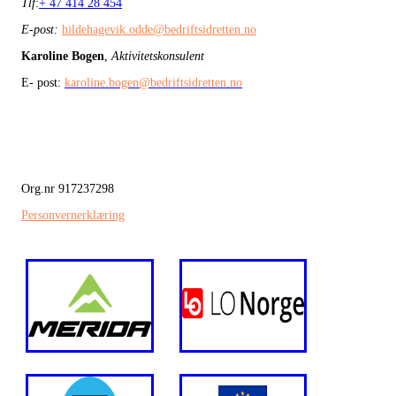
Tlf
:
+ 47 414 28 454
E-post:
hildehagevik.odde@bedriftsidretten.no
Karoline Bogen
,
Aktivitetskonsulent
E- post:
karoline.bogen@bedriftsidretten.no
Org.nr 917237298
Personvernerklæring