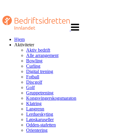
Veksle
navigasjon
Hjem
Aktiviteter
Aktiv bedrift
Alle arrangement
Bowling
Curling
Digital trening
Fotball
Discgolf
Golf
Gruppetrening
Kongsvingerskogsmaraton
Klatring
Langrenn
Lerdueskyting
Løpskaruseller
Odden-stafetten
Orientering