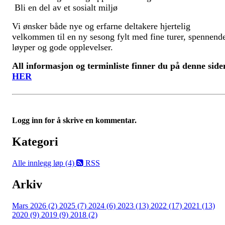
Bli en del av et sosialt miljø
Vi ønsker både nye og erfarne deltakere hjertelig
velkommen til en ny sesong fylt med fine turer, spennend
løyper og gode opplevelser.
All informasjon og terminliste finner du på denne side
HER
Logg inn for å skrive en kommentar.
Kategori
Alle innlegg
løp (4)
RSS
Arkiv
Mars 2026 (2)
2025 (7)
2024 (6)
2023 (13)
2022 (17)
2021 (13)
2020 (9)
2019 (9)
2018 (2)