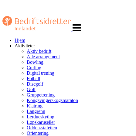
Veksle
navigasjon
Hjem
Aktiviteter
Aktiv bedrift
Alle arrangement
Bowling
Curling
Digital trening
Fotball
Discgolf
Golf
Gruppetrening
Kongsvingerskogsmaraton
Klatring
Langrenn
Lerdueskyting
Løpskaruseller
Odden-stafetten
Orientering