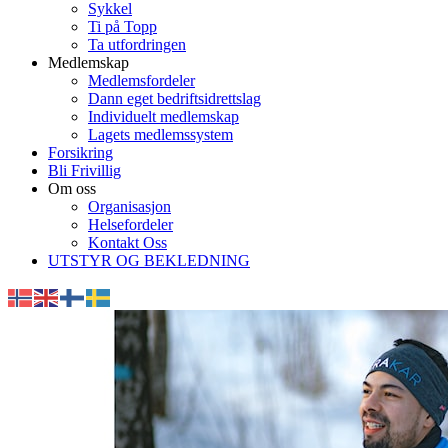
Sykkel
Ti på Topp
Ta utfordringen
Medlemskap
Medlemsfordeler
Dann eget bedriftsidrettslag
Individuelt medlemskap
Lagets medlemssystem
Forsikring
Bli Frivillig
Om oss
Organisasjon
Helsefordeler
Kontakt Oss
UTSTYR OG BEKLEDNING