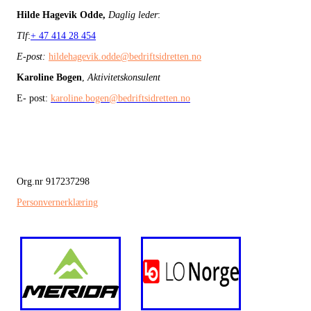
Hilde Hagevik Odde,
Daglig leder
:
Tlf
:
+ 47 414 28 454
E-post:
hildehagevik.odde@bedriftsidretten.no
Karoline Bogen
,
Aktivitetskonsulent
E- post:
karoline.bogen@bedriftsidretten.no
Org.nr 917237298
Personvernerklæring