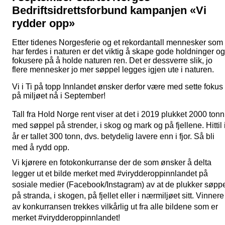
Bedriftsidrettsforbund kampanjen «Vi
rydder opp»
Etter tidenes Norgesferie og et rekordantall mennesker som
har ferdes i naturen er det viktig å skape gode holdninger og
fokusere på å holde naturen ren. Det er dessverre slik, jo
flere mennesker jo mer søppel legges igjen ute i naturen.
Vi i Ti på topp Innlandet ønsker derfor være med sette fokus
på miljøet nå i September!
Tall fra Hold Norge rent viser at det i 2019 plukket 2000 tonn 
med søppel på strender, i skog og mark og på fjellene. Hittil i
år er tallet 300 tonn, dvs. betydelig lavere enn i fjor. Så bli 
med å rydd opp. 
Vi kjørere en fotokonkurranse der de som ønsker å delta 
legger ut et bilde merket med #virydderoppinnlandet på 
sosiale medier (Facebook/Instagram) av at de plukker søppe
på stranda, i skogen, på fjellet eller i nærmiljøet sitt. Vinnere 
av konkurransen trekkes vilkårlig ut fra alle bildene som er 
merket 
#virydderoppinnlandet
! 