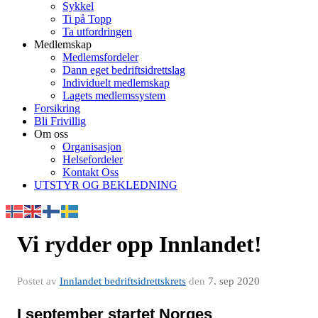
Sykkel
Ti på Topp
Ta utfordringen
Medlemskap
Medlemsfordeler
Dann eget bedriftsidrettslag
Individuelt medlemskap
Lagets medlemssystem
Forsikring
Bli Frivillig
Om oss
Organisasjon
Helsefordeler
Kontakt Oss
UTSTYR OG BEKLEDNING
Vi rydder opp Innlandet!
Postet av
Innlandet bedriftsidrettskrets
den
7. sep 2020
I september startet Norges