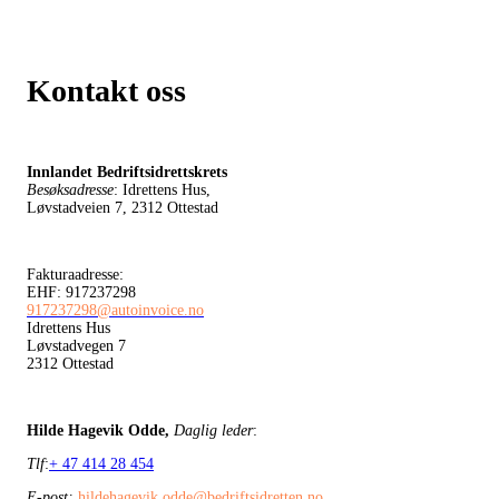
Kontakt oss
Innlandet Bedriftsidrettskrets
Besøksadresse
: Idrettens Hus,
Løvstadveien 7, 2312 Ottestad
Fakturaadresse:
EHF: 917237298
917237298@autoinvoice.no
Idrettens Hus
Løvstadvegen 7
2312 Ottestad
Hilde Hagevik Odde,
Daglig leder
:
Tlf
:
+ 47 414 28 454
E-post:
hildehagevik.odde@bedriftsidretten.no