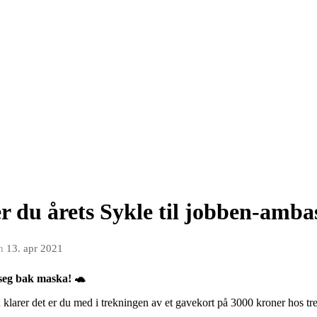
 du årets Sykle til jobben-amba
n
13. apr 2021
seg bak maska! 🐢
 klarer det er du med i trekningen av et gavekort på 3000 kroner hos t