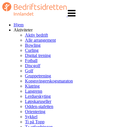
Veksle
navigasjon
Hjem
Aktiviteter
Aktiv bedrift
Alle arrangement
Bowling
Curling
Digital trening
Fotball
Discgolf
Golf
Gruppetrening
Kongsvingerskogsmaraton
Klatring
Langrenn
Lerdueskyting
Løpskaruseller
Odden-stafetten
Orientering
Sykkel
Ti på Topp
Ta utfordringen