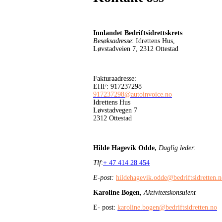
Innlandet Bedriftsidrettskrets
Besøksadresse
: Idrettens Hus,
Løvstadveien 7, 2312 Ottestad
Fakturaadresse:
EHF: 917237298
917237298@autoinvoice.no
Idrettens Hus
Løvstadvegen 7
2312 Ottestad
Hilde Hagevik Odde,
Daglig leder
:
Tlf
:
+ 47 414 28 454
E-post:
hildehagevik.odde@bedriftsidretten.
Karoline Bogen
,
Aktivitetskonsulent
E- post:
karoline.bogen@bedriftsidretten.no