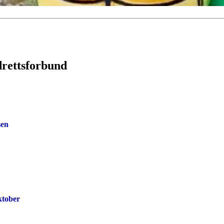
drettsforbund
sen
ktober