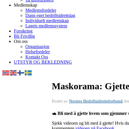
Medlemskap
Medlemsfordeler
Dann eget bedriftsidrettslag
Individuelt medlemskap
Lagets medlemssystem
Forsikring
Bli Frivillig
Om oss
Organisasjon
Helsefordeler
Kontakt Oss
UTSTYR OG BEKLEDNING
Maskorama: Gjetter
Postet av
Norges Bedriftsidrettsforbund
de
🐢 Bli med å gjette hvem som gjemmer 
Sjekk videoen og bli med å gjette! Hvis du
kommentere
videoen på Facebook.