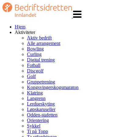
Veksle
navigasjon
Hjem
Aktiviteter
Aktiv bedrift
Alle arrangement
Bowling
Curling
Digital trening
Fotball
Discgolf
Golf
Gruppetrening
Kongsvingerskogsmaraton
Klatring
Langrenn
Lerdueskyting
Løpskaruseller
Odden-stafetten
Orientering
Sykkel
Ti på Topp
Ta utfordringen