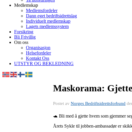
Medlemskap
Medlemsfordeler
Dann eget bedriftsidrettslag
Individuelt medlemskap
Lagets medlemssystem
Forsikring
Bli Frivillig
Om oss
Organisasjon
Helsefordeler
Kontakt Oss
UTSTYR OG BEKLEDNING
Maskorama: Gjetter
Postet av
Norges Bedriftsidrettsforbund
de
🐢 Bli med å gjette hvem som gjemmer se
Årets Sykle til jobben-ambassadør er skikk