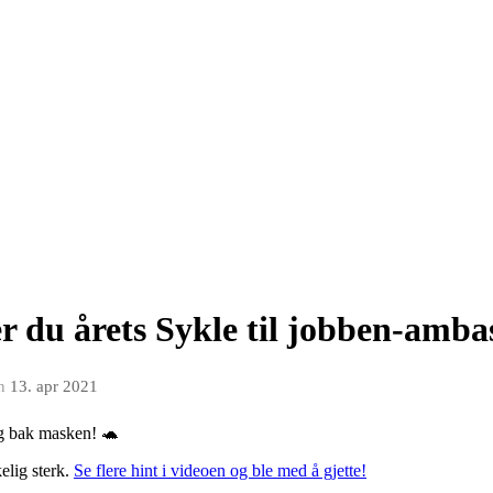
 du årets Sykle til jobben-amba
n
13. apr 2021
g bak masken! 🐢
elig sterk.
Se flere hint i videoen og ble med å gjette!