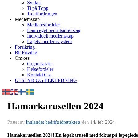
Sykkel
Ti på Topp
Ta utfordringen
Medlemskap
Medlemsfordeler
Dann eget bedriftsidrettslag
Individuelt medlemskap
Lagets medlemssystem
Forsikring
Bli Frivillig
Om oss
Organisasjon
Helsefordeler
Kontakt Oss
UTSTYR OG BEKLEDNING
Hamarkarusellen 2024
Postet av
Innlandet bedriftsidrettskrets
den
14. feb 2024
H
amakarusellen 2024! En løpekarusell med fokus på løpeglede