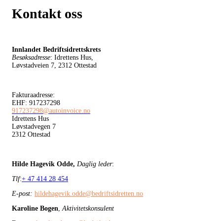
Kontakt oss
Innlandet Bedriftsidrettskrets
Besøksadresse
: Idrettens Hus,
Løvstadveien 7, 2312 Ottestad
Fakturaadresse:
EHF: 917237298
917237298@autoinvoice.no
Idrettens Hus
Løvstadvegen 7
2312 Ottestad
Hilde Hagevik Odde,
Daglig leder
:
Tlf
:
+ 47 414 28 454
E-post:
hildehagevik.odde@bedriftsidretten.no
Karoline Bogen
,
Aktivitetskonsulent