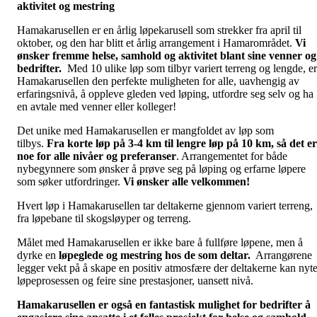
aktivitet og mestring
Hamakarusellen er en årlig løpekarusell som strekker fra april til
oktober, og den har blitt et årlig arrangement i Hamarområdet.
Vi
ønsker fremme helse, samhold og aktivitet blant sine venner og
bedrifter.
Med 10 ulike løp som tilbyr variert terreng og lengde, er
Hamakarusellen den perfekte muligheten for alle, uavhengig av
erfaringsnivå, å oppleve gleden ved løping, utfordre seg selv og ha
en avtale med venner eller kolleger!
Det unike med Hamakarusellen er mangfoldet av løp som
tilbys.
Fra korte løp på 3-4 km til lengre løp på 10 km, så det er
noe for alle nivåer og preferanser
. Arrangementet for både
nybegynnere som ønsker å prøve seg på løping og erfarne løpere
som søker utfordringer.
Vi ønsker alle velkommen!
Hvert løp i Hamakarusellen tar deltakerne gjennom variert terreng,
fra løpebane til skogsløyper og terreng.
Målet med Hamakarusellen er ikke bare å fullføre løpene, men å
dyrke en
løpeglede og mestring hos de som deltar.
Arrangørene
legger vekt på å skape en positiv atmosfære der deltakerne kan nyt
løpeprosessen og feire sine prestasjoner, uansett nivå.
Hamakarusellen er også en fantastisk mulighet for bedrifter å