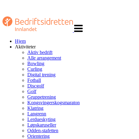
Veksle
navigasjon
Hjem
Aktiviteter
Aktiv bedrift
Alle arrangement
Bowling
Curling
Digital trening
Fotball
Discgolf
Golf
Gruppetrening
Kongsvingerskogsmaraton
Klatring
Langrenn
Lerdueskyting
Løpskaruseller
Odden-stafetten
Orientering