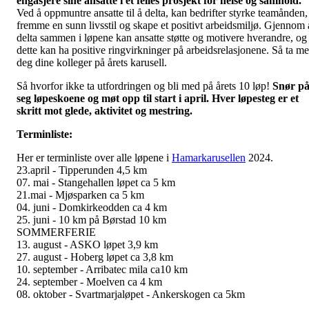
engasjere sine ansatte i et felles prosjekt for helse og samhold.
Ved å oppmuntre ansatte til å delta, kan bedrifter styrke teamånden,
fremme en sunn livsstil og skape et positivt arbeidsmiljø. Gjennom 
delta sammen i løpene kan ansatte støtte og motivere hverandre, og
dette kan ha positive ringvirkninger på arbeidsrelasjonene. Så ta m
deg dine kolleger på årets karusell.
Så hvorfor ikke ta utfordringen og bli med på årets 10 løp!
Snør p
seg løpeskoene og møt opp til start i april. Hver løpesteg er et
skritt mot glede, aktivitet og mestring.
Terminliste:
Her er terminliste over alle løpene i
Hamarkarusellen
2024.
23.april - Tipperunden 4,5 km
07. mai - Stangehallen løpet ca 5 km
21.mai - Mjøsparken ca 5 km
04. juni - Domkirkeodden ca 4 km
25. juni - 10 km på Børstad 10 km
SOMMERFERIE
13. august - ASKO løpet 3,9 km
27. august - Hoberg løpet ca 3,8 km
10. september - Arribatec mila ca10 km
24. september - Moelven ca 4 km
08. oktober - Svartmarjaløpet - Ankerskogen ca 5km