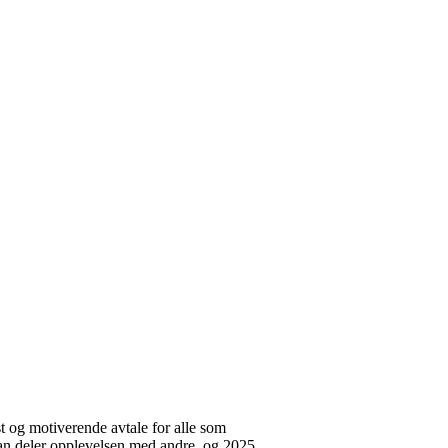
t og motiverende avtale for alle som
 man deler opplevelsen med andre, og 2025