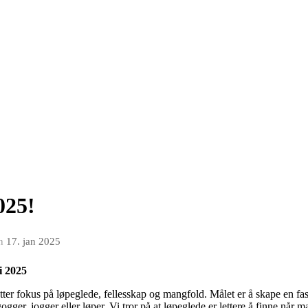
025!
n
17. jan 2025
i 2025
ter fokus på løpeglede, fellesskap og mangfold. Målet er å skape en fas
gger, jogger eller løper. Vi tror på at løpeglede er lettere å finne når