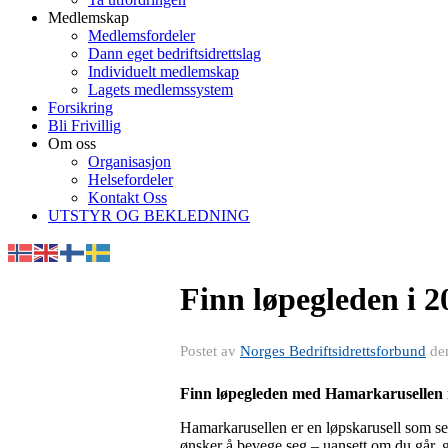
Medlemskap
Medlemsfordeler
Dann eget bedriftsidrettslag
Individuelt medlemskap
Lagets medlemssystem
Forsikring
Bli Frivillig
Om oss
Organisasjon
Helsefordeler
Kontakt Oss
UTSTYR OG BEKLEDNING
Finn løpegleden i 2
Postet av
Norges Bedriftsidrettsforbund
de
Finn løpegleden med Hamarkarusellen 
Hamarkarusellen er en løpskarusell som set
ønsker å bevege seg – uansett om du går, go