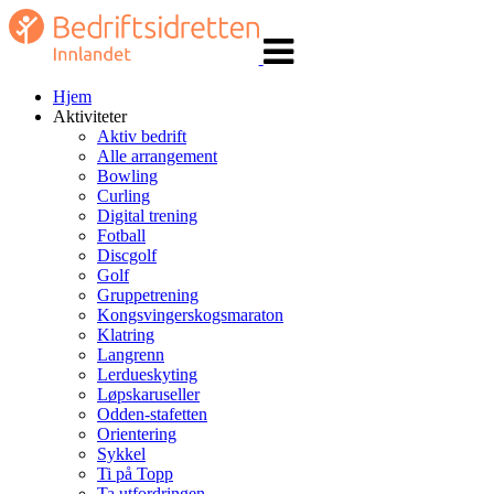
Veksle
navigasjon
Hjem
Aktiviteter
Aktiv bedrift
Alle arrangement
Bowling
Curling
Digital trening
Fotball
Discgolf
Golf
Gruppetrening
Kongsvingerskogsmaraton
Klatring
Langrenn
Lerdueskyting
Løpskaruseller
Odden-stafetten
Orientering
Sykkel
Ti på Topp
Ta utfordringen