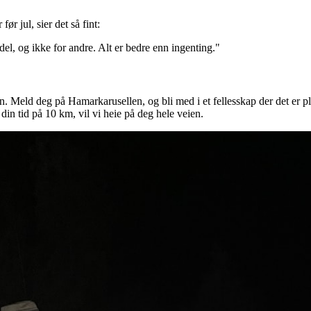
r jul, sier det så fint:
 del, og ikke for andre. Alt er bedre enn ingenting."
n. Meld deg på Hamarkarusellen, og bli med i et fellesskap der det er plas
 din tid på 10 km, vil vi heie på deg hele veien.