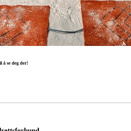
il å se deg der!
drettsforbund