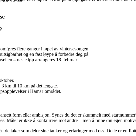
se
p
mføres flere ganger i løpet av vintersesongen.
rutsigbarhet og en fast løype å forbedre deg på.
usellen – neste løp arrangeres 18. februar.
 oktober.
a 3 km til 10 km på det lengste.
løpsopplevelser i Hamar-området.
uansett form eller ambisjon. Synes du det er skummelt med startnummer
reres. Målet er ikke å konkurrere mot andre – men å finne din egen motiv
 én deltaker som deler sine tanker og erfaringer med oss. Dette er en flot