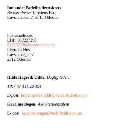
Innlandet Bedriftsidrettskrets
Besøksadresse
: Idrettens Hus,
Løvstadveien 7, 2312 Ottestad
Fakturaadresse:
EHF: 917237298
917237298@autoinvoice.no
Idrettens Hus
Løvstadvegen 7
2312 Ottestad
Hilde Hagevik Odde,
Daglig leder
:
Tlf
:
+ 47 414 28 454
E-post:
hildehagevik.odde@bedriftsidretten.no
Karoline Bogen
,
Aktivitetskonsulent
E- post:
karoline.bogen@bedriftsidretten.no