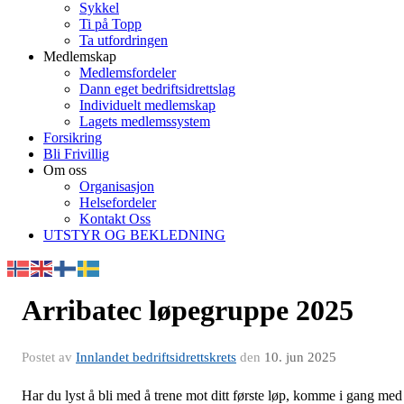
Sykkel
Ti på Topp
Ta utfordringen
Medlemskap
Medlemsfordeler
Dann eget bedriftsidrettslag
Individuelt medlemskap
Lagets medlemssystem
Forsikring
Bli Frivillig
Om oss
Organisasjon
Helsefordeler
Kontakt Oss
UTSTYR OG BEKLEDNING
Arribatec løpegruppe 2025
Postet av
Innlandet bedriftsidrettskrets
den
10. jun 2025
Har du lyst å bli med å trene mot ditt første løp, komme i gang med