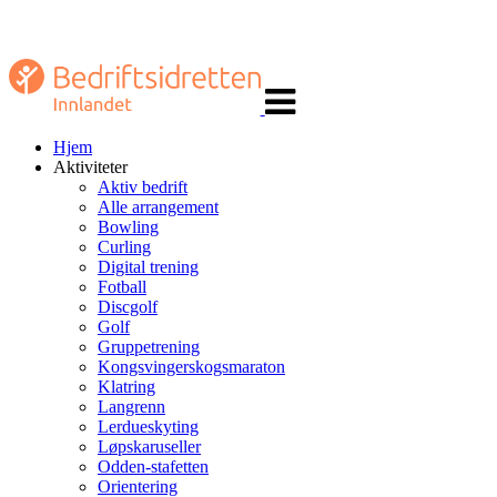
Veksle
navigasjon
Hjem
Aktiviteter
Aktiv bedrift
Alle arrangement
Bowling
Curling
Digital trening
Fotball
Discgolf
Golf
Gruppetrening
Kongsvingerskogsmaraton
Klatring
Langrenn
Lerdueskyting
Løpskaruseller
Odden-stafetten
Orientering