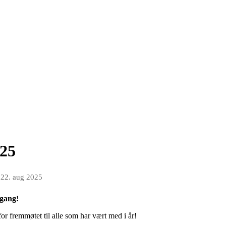
025
n
22. aug 2025
 gang!
for fremmøtet til alle som har vært med i år!