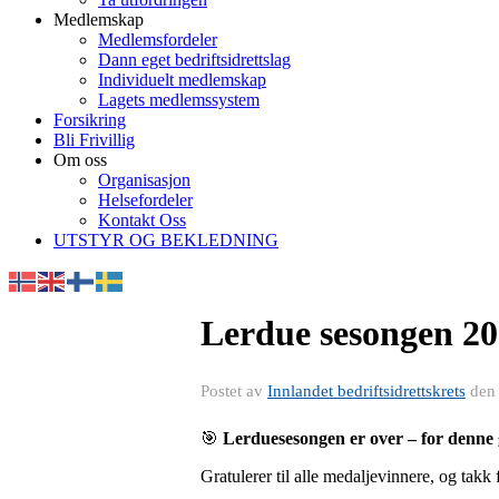
Medlemskap
Medlemsfordeler
Dann eget bedriftsidrettslag
Individuelt medlemskap
Lagets medlemssystem
Forsikring
Bli Frivillig
Om oss
Organisasjon
Helsefordeler
Kontakt Oss
UTSTYR OG BEKLEDNING
Lerdue sesongen 2
Postet av
Innlandet bedriftsidrettskrets
de
🎯
Lerduesesongen er over – for denne
Gratulerer til alle medaljevinnere, og takk 