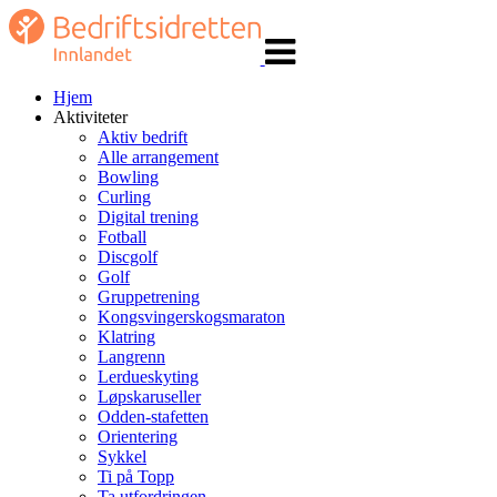
Veksle
navigasjon
Hjem
Aktiviteter
Aktiv bedrift
Alle arrangement
Bowling
Curling
Digital trening
Fotball
Discgolf
Golf
Gruppetrening
Kongsvingerskogsmaraton
Klatring
Langrenn
Lerdueskyting
Løpskaruseller
Odden-stafetten
Orientering
Sykkel
Ti på Topp
Ta utfordringen