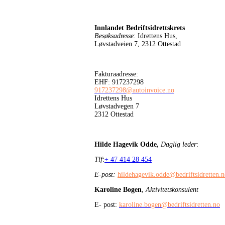
Innlandet Bedriftsidrettskrets
Besøksadresse
: Idrettens Hus,
Løvstadveien 7, 2312 Ottestad
Fakturaadresse:
EHF: 917237298
917237298@autoinvoice.no
Idrettens Hus
Løvstadvegen 7
2312 Ottestad
Hilde Hagevik Odde,
Daglig leder
:
Tlf
:
+ 47 414 28 454
E-post:
hildehagevik.odde@bedriftsidretten.
Karoline Bogen
,
Aktivitetskonsulent
E- post:
karoline.bogen@bedriftsidretten.no