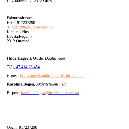
Løvstadveien 7, 2312 Ottestad
Fakturaadresse:
EHF: 917237298
917237298@autoinvoice.no
Idrettens Hus
Løvstadvegen 7
2312 Ottestad
Hilde Hagevik Odde,
Daglig leder
:
Tlf
:
+ 47 414 28 454
E-post:
hildehagevik.odde@bedriftsidretten.no
Karoline Bogen
,
Aktivitetskonsulent
E- post:
karoline.bogen@bedriftsidretten.no
Org.nr 917237298