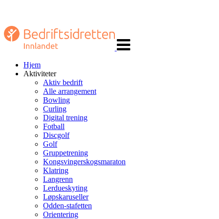
Veksle
navigasjon
Hjem
Aktiviteter
Aktiv bedrift
Alle arrangement
Bowling
Curling
Digital trening
Fotball
Discgolf
Golf
Gruppetrening
Kongsvingerskogsmaraton
Klatring
Langrenn
Lerdueskyting
Løpskaruseller
Odden-stafetten
Orientering