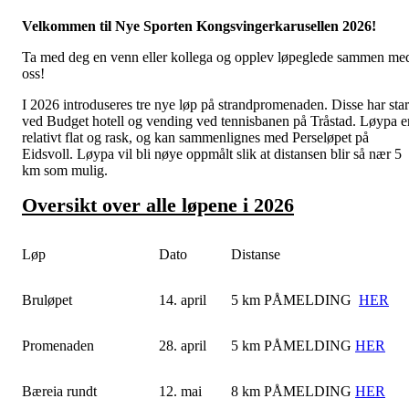
Velkommen til Nye Sporten Kongsvingerkarusellen 2026!
Ta med deg en venn eller kollega og opplev løpeglede sammen me
oss!
I 2026 introduseres tre nye løp på strandpromenaden. Disse har star
ved Budget hotell og vending ved tennisbanen på Tråstad. Løypa e
relativt flat og rask, og kan sammenlignes med Perseløpet på
Eidsvoll. Løypa vil bli nøye oppmålt slik at distansen blir så nær 5
km som mulig.
Oversikt over alle løpene i 2026
Løp
Dato
Distanse
Bruløpet
14. april
5 km PÅMELDING
HER
Promenaden
28. april
5 km PÅMELDING
HER
Bæreia rundt
12. mai
8 km PÅMELDING
HER