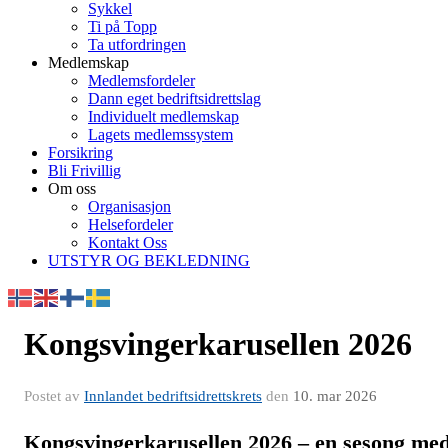
Sykkel
Ti på Topp
Ta utfordringen
Medlemskap
Medlemsfordeler
Dann eget bedriftsidrettslag
Individuelt medlemskap
Lagets medlemssystem
Forsikring
Bli Frivillig
Om oss
Organisasjon
Helsefordeler
Kontakt Oss
UTSTYR OG BEKLEDNING
Kongsvingerkarusellen 2026
Postet av
Innlandet bedriftsidrettskrets
den
10. mar 2026
Kongsvingerkarusellen 2026 – en sesong me