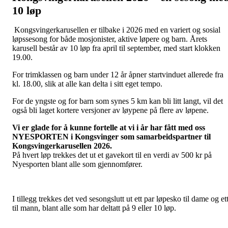
10 løp
Kongsvingerkarusellen er tilbake i 2026 med en variert og sosial
løpssesong for både mosjonister, aktive løpere og barn. Årets
karusell består av 10 løp fra april til september, med start klokken
19.00.
For trimklassen og barn under 12 år åpner startvinduet allerede fra
kl. 18.00, slik at alle kan delta i sitt eget tempo.
For de yngste og for barn som synes 5 km kan bli litt langt, vil det
også bli laget kortere versjoner av løypene på flere av løpene.
Vi er glade for å kunne fortelle at vi i år har fått med oss
NYESPORTEN i Kongsvinger som samarbeidspartner til
Kongsvingerkarusellen 2026.
På hvert løp trekkes det ut et gavekort til en verdi av 500 kr på
Nyesporten blant alle som gjennomfører.
I tillegg trekkes det ved sesongslutt ut ett par løpesko til dame og et
til mann, blant alle som har deltatt på 9 eller 10 løp.